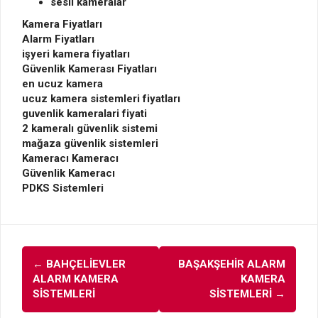
sesli kameralar
Kamera Fiyatları
Alarm Fiyatları
işyeri kamera fiyatları
Güvenlik Kamerası Fiyatları
en ucuz kamera
ucuz kamera sistemleri fiyatları
guvenlik kameralari fiyati
2 kameralı güvenlik sistemi
mağaza güvenlik sistemleri
Kameracı Kameracı
Güvenlik Kameracı
PDKS Sistemleri
Post
←
BAHÇELIEVLER
BAŞAKŞEHIR ALARM
navigation
ALARM KAMERA
KAMERA
SISTEMLERI
SISTEMLERI
→