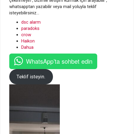
çekinmeyin , bizimle iletişim kurmak için arayabilir ,
whatsapptan yazabilir veya mail yoluyla teklif
isteyebilirsiniz…
dsc alarm
paradoks
crow
Haikon
Dahua
WhatsApp’ta sohbet edin
Teklif isteyin.